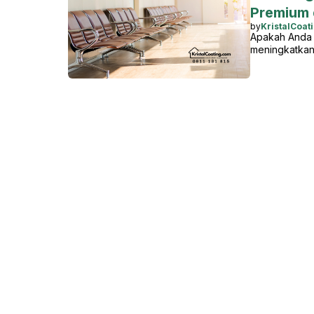
Premium d
by
KristalCoat
Apakah Anda m
meningkatkan