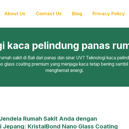
About Us
Contact Us
Blog
Privacy Policy
gi kaca pelindung panas rum
umah sakit di Bali dari panas dan sinar UV? Teknologi kaca pelin
no glass coating premium yang menjaga kaca tetap bening sambi
menghemat energi.
 Jendela Rumah Sakit Anda dengan
i Jepang: KristalBond Nano Glass Coating