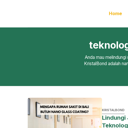
Skip
to
Home
content
teknolo
Anda mau melindungi r
KristalBond adalah na
KRISTALBOND
Lindungi
Teknolog