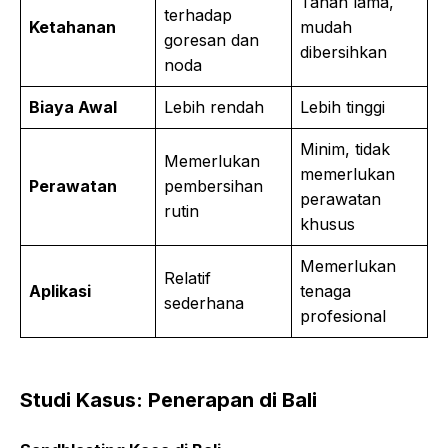
Tahan lama,
terhadap
Ketahanan
mudah
goresan dan
dibersihkan
noda
Biaya Awal
Lebih rendah
Lebih tinggi
Minim, tidak
Memerlukan
memerlukan
Perawatan
pembersihan
perawatan
rutin
khusus
Memerlukan
Relatif
Aplikasi
tenaga
sederhana
profesional
Studi Kasus: Penerapan di Bali