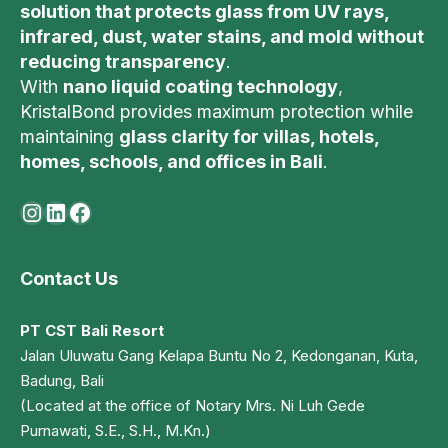
solution that protects glass from UV rays,
infrared, dust, water stains, and mold without
reducing transparency
.
With
nano liquid coating technology
,
KristalBond provides maximum protection while
maintaining
glass clarity for villas, hotels,
homes, schools, and offices in Bali
.
Instagram
LinkedIn
Facebook
Contact Us
PT CST Bali Resort
Jalan Uluwatu Gang Kelapa Buntu No 2, Kedonganan, Kuta,
Badung, Bali
(Located at the office of Notary Mrs. Ni Luh Gede
Purnawati, S.E., S.H., M.Kn.)